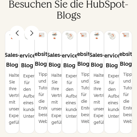
Besuchen Sie die HubSpot-
Blogs
Website-
Website-
Website
Sales-
Sales-
Sales-
Service-
Service-
Service-
Blog
Blog
Blog
Blog
Blog
Blog
Blog
Blog
Blog
Tipps
Tipps
Tipps
Halten
Halten
Halten
Expertentipps
Expertentipps
Expertentipps
und
und
und
Sie
Sie
Sie
für
für
für
Tutorials
Tutorials
Tutoria
Ihre
Ihre
Ihre
den
den
den
für
für
für
Vertriebspipeline
Vertriebspipeline
Vertriebspipeline
Aufbau
Aufbau
Aufbau
die
die
die
mit
mit
mit
eines
eines
eines
Erstellung
Erstellung
Erstel
unseren
unseren
unseren
kundenorientierten
kundenorientierten
kundenorienti
besserer
besserer
besser
Expertentipps
Expertentipps
Expertentipps
Unternehmens.
Unternehmens.
Unternehmens
Websites.
Websites.
Websit
gefüllt.
gefüllt.
gefüllt.