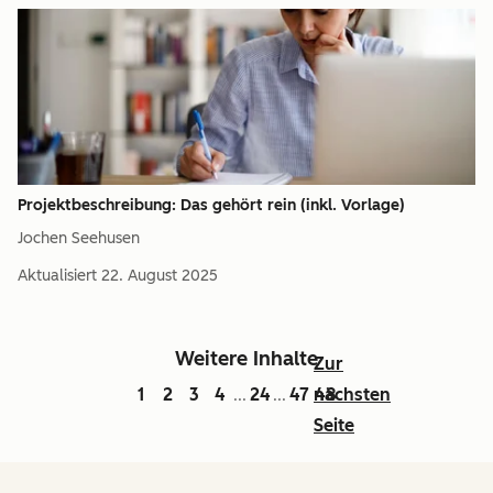
Projektbeschreibung: Das gehört rein (inkl. Vorlage)
Jochen Seehusen
Aktualisiert
22. August 2025
Weitere Inhalte
Zur
1
2
3
4
24
47
nächsten
48
...
...
Seite