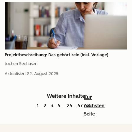
Projektbeschreibung: Das gehört rein (inkl. Vorlage)
Jochen Seehusen
Aktualisiert
22. August 2025
Weitere Inhalte
Zur
1
2
3
4
24
47
nächsten
48
...
...
Seite