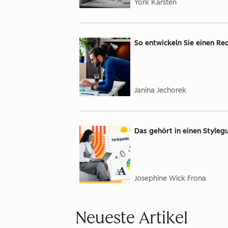
York Karsten
So entwickeln Sie einen Red
Janina Jechorek
Das gehört in einen Styleg
Josephine Wick Frona
Neueste Artikel