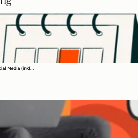
ing
al Media (inkl...