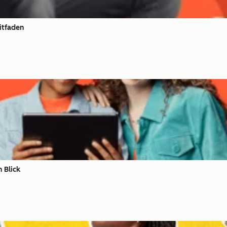
itfaden
 Blick